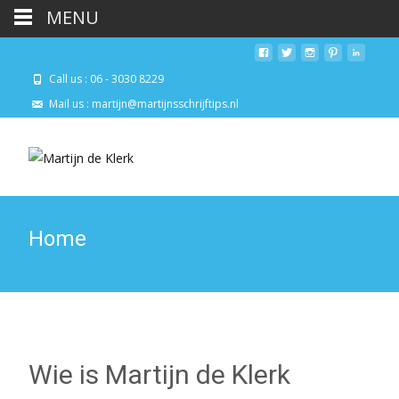
MENU
Call us : 06 - 3030 8229
Mail us : martijn@martijnsschrijftips.nl
Home
Wie is Martijn de Klerk