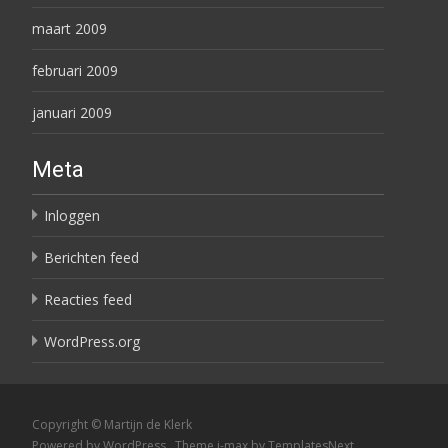
maart 2009
februari 2009
januari 2009
Meta
Inloggen
Berichten feed
Reacties feed
WordPress.org
Copyright © Martijn de Klerk
Powered by WordPress
, Theme
i-max
by TemplatesNext.