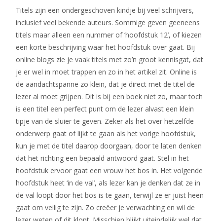
Titels zijn een ondergeschoven kindje bij veel schrijvers,
inclusief veel bekende auteurs. Sommige geven geeneens
titels maar alleen een nummer of ‘hoofdstuk 12’, of kiezen
een korte beschrijving waar het hoofdstuk over gaat. Bij
online blogs zie je vaak titels met zo’n groot kennisgat, dat
je er wel in moet trappen en zo in het artikel zit. Online is
de aandachtspanne zo klein, dat je direct met de titel de
lezer al moet grijpen. Dit is bij een boek niet zo, maar toch
is een titel een perfect punt om de lezer alvast een klein
tipje van de sluier te geven. Zeker als het over hetzelfde
onderwerp gaat of lijkt te gaan als het vorige hoofdstuk,
kun je met de titel daarop doorgaan, door te laten denken
dat het richting een bepaald antwoord gaat. Stel in het
hoofdstuk ervoor gaat een vrouw het bos in. Het volgende
hoofdstuk heet ‘in de val’, als lezer kan je denken dat ze in
de val loopt door het bos is te gaan, terwijl ze er juist heen
gaat om veilig te zijn. Zo creëer je verwachting en wil de
lezer weten of dit klopt. Misschien blijkt uiteindelijk wel dat