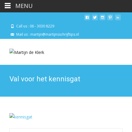
MENU
Call us : 06 - 3030 8229
Mail us : martijn@martijnsschrijftips.nl
Val voor het kennisgat