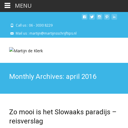
MENU
Call us : 06 - 3030 8229
Mail us : martijn@martijnsschrijftips.nl
Monthly Archives: april 2016
Zo mooi is het Slowaaks paradijs –
reisverslag