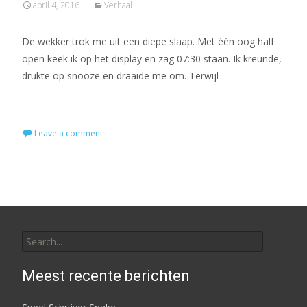
april 4, 2016
Verhaal
De wekker trok me uit een diepe slaap. Met één oog half
open keek ik op het display en zag 07:30 staan. Ik kreunde,
drukte op snooze en draaide me om. Terwijl
Read More…
Leave a comment
Search for:
Meest recente berichten