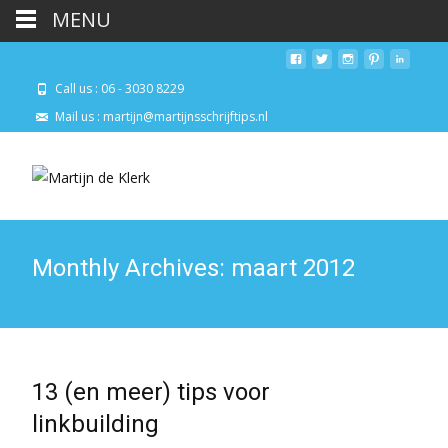
MENU
Call us : 06 - 3030 8229
Mail us : martijn@martijnsschrijftips.nl
Monthly Archives: maart 2012
13 (en meer) tips voor
linkbuilding