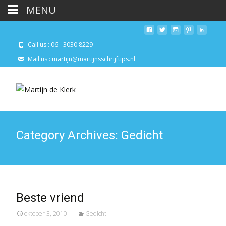
MENU
Call us : 06 - 3030 8229
Mail us : martijn@martijnsschrijftips.nl
Category Archives: Gedicht
Beste vriend
oktober 3, 2010
Gedicht