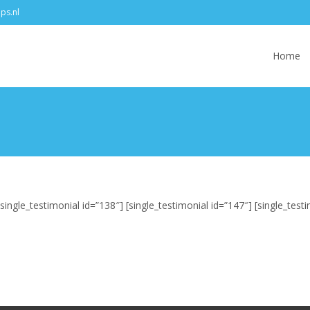
ips.nl
Skip to con
Home
[single_testimonial id=”138″] [single_testimonial id=”147″] [single_test