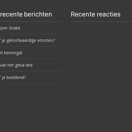
recente berichten
Recente reacties
ijver Snake
f je geloofwaardige emoties?
et kennisgat
van het getal drie
f je beeldend?