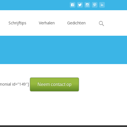
tent
Search
Schrijftips
Verhalen
Gedichten
for:
imonial id=”149″]
Neem contact op