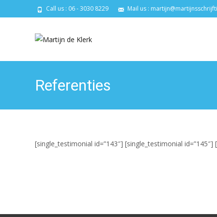
Call us : 06 - 3030 8229
Mail us : martijn@martijnsschrijft
Referenties
[single_testimonial id=”143″] [single_testimonial id=”145″] 