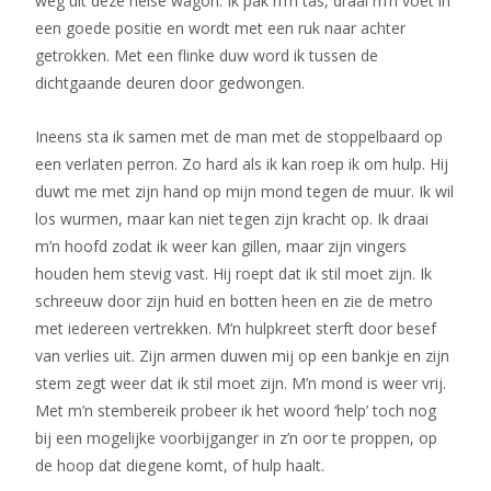
weg uit deze helse wagon. Ik pak m’n tas, draai m’n voet in
een goede positie en wordt met een ruk naar achter
getrokken. Met een flinke duw word ik tussen de
dichtgaande deuren door gedwongen.
Ineens sta ik samen met de man met de stoppelbaard op
een verlaten perron. Zo hard als ik kan roep ik om hulp. Hij
duwt me met zijn hand op mijn mond tegen de muur. Ik wil
los wurmen, maar kan niet tegen zijn kracht op. Ik draai
m’n hoofd zodat ik weer kan gillen, maar zijn vingers
houden hem stevig vast. Hij roept dat ik stil moet zijn. Ik
schreeuw door zijn huid en botten heen en zie de metro
met iedereen vertrekken. M’n hulpkreet sterft door besef
van verlies uit. Zijn armen duwen mij op een bankje en zijn
stem zegt weer dat ik stil moet zijn. M’n mond is weer vrij.
Met m’n stembereik probeer ik het woord ‘help’ toch nog
bij een mogelijke voorbijganger in z’n oor te proppen, op
de hoop dat diegene komt, of hulp haalt.