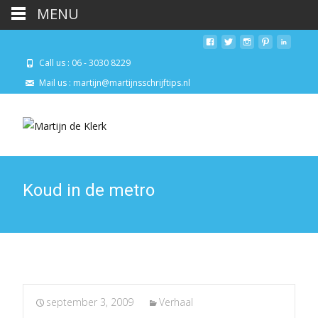
MENU
Call us : 06 - 3030 8229
Mail us : martijn@martijnsschrijftips.nl
Koud in de metro
september 3, 2009
Verhaal