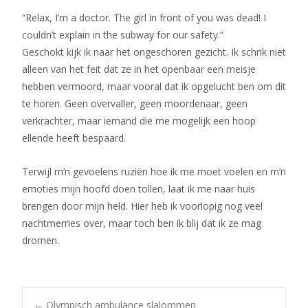
“Relax, I’m a doctor. The girl in front of you was dead! I
couldn’t explain in the subway for our safety.”
Geschokt kijk ik naar het ongeschoren gezicht. Ik schrik niet
alleen van het feit dat ze in het openbaar een meisje
hebben vermoord, maar vooral dat ik opgelucht ben om dit
te horen. Geen overvaller, geen moordenaar, geen
verkrachter, maar iemand die me mogelijk een hoop
ellende heeft bespaard.
Terwijl m’n gevoelens ruziën hoe ik me moet voelen en m’n
emoties mijn hoofd doen tollen, laat ik me naar huis
brengen door mijn held. Hier heb ik voorlopig nog veel
nachtmerries over, maar toch ben ik blij dat ik ze mag
dromen.
←
Olympisch ambulance slalommen