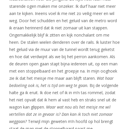
starende ogen maken me onzeker. Ik durf haar niet meer
aan te kijken. Ineens voel ik me niet zo veilig meer en wil
weg. Door het schudden en het geluid van de metro word
ik eraan herinnerd dat ik niet zomaar uit kan stappen.
Ongemakkelijk blijf ik zitten en kijk nonchalant om me
heen. De stalen wielen denderen over de rails. Ik luister hoe
het geluid via de muur van de tunnel wordt terug geketst
en hoe dat verdwijnt als we bij het perron aankomen. Als
de deuren open gaan stapt bijna iedereen uit, op een man
met een stoppelbaard en het groepje na. In mijn ooghoek
zie ik dat het meisje me maar aan blijft staren.
Wat haar
bedoeling ook is, het is tijd om weg te gaan.
Bij de volgende
halte ga ik eruit. Ik doe net of ik in m’n tas rommel, zodat
het niet opvalt dat ik hem al vast heb en straks snel uit de
wagon kan glippen.
Maar wat nou als het meisje me wil
vertellen dat ze in gevaar is? Dan kan ik toch niet zomaar
weggaan?
Terwijl mijn geweten m’n hoofd op hol brengt
staat de man met de stoppelbaard naast me.