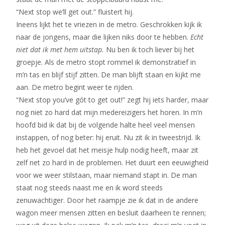
“Next stop we’ll get out.” fluistert hij.
Ineens lijkt het te vriezen in de metro. Geschrokken kijk ik
naar de jongens, maar die lijken niks door te hebben.
Echt
niet dat ik met hem uitstap.
Nu ben ik toch liever bij het
groepje. Als de metro stopt rommel ik demonstratief in
m’n tas en blijf stijf zitten. De man blijft staan en kijkt me
aan. De metro begint weer te rijden.
“Next stop you’ve gót to get out!” zegt hij iets harder, maar
nog niet zo hard dat mijn medereizigers het horen. In m’n
hoofd bid ik dat bij de volgende halte heel veel mensen
instappen, of nog beter: hij eruit. Nu zit ik in tweestrijd. Ik
heb het gevoel dat het meisje hulp nodig heeft, maar zit
zelf net zo hard in de problemen. Het duurt een eeuwigheid
voor we weer stilstaan, maar niemand stapt in. De man
staat nog steeds naast me en ik word steeds
zenuwachtiger. Door het raampje zie ik dat in de andere
wagon meer mensen zitten en besluit daarheen te rennen;