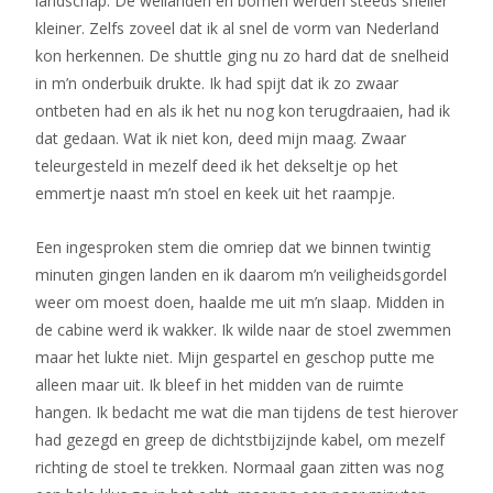
landschap. De weilanden en bomen werden steeds sneller
kleiner. Zelfs zoveel dat ik al snel de vorm van Nederland
kon herkennen. De shuttle ging nu zo hard dat de snelheid
in m’n onderbuik drukte. Ik had spijt dat ik zo zwaar
ontbeten had en als ik het nu nog kon terugdraaien, had ik
dat gedaan. Wat ik niet kon, deed mijn maag. Zwaar
teleurgesteld in mezelf deed ik het dekseltje op het
emmertje naast m’n stoel en keek uit het raampje.
Een ingesproken stem die omriep dat we binnen twintig
minuten gingen landen en ik daarom m’n veiligheidsgordel
weer om moest doen, haalde me uit m’n slaap. Midden in
de cabine werd ik wakker. Ik wilde naar de stoel zwemmen
maar het lukte niet. Mijn gespartel en geschop putte me
alleen maar uit. Ik bleef in het midden van de ruimte
hangen. Ik bedacht me wat die man tijdens de test hierover
had gezegd en greep de dichtstbijzijnde kabel, om mezelf
richting de stoel te trekken. Normaal gaan zitten was nog