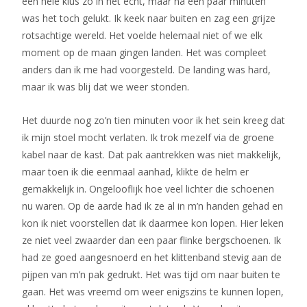
een hele klus zo in het echt, maar na een paar minuten
was het toch gelukt. Ik keek naar buiten en zag een grijze
rotsachtige wereld. Het voelde helemaal niet of we elk
moment op de maan gingen landen. Het was compleet
anders dan ik me had voorgesteld. De landing was hard,
maar ik was blij dat we weer stonden.
Het duurde nog zo’n tien minuten voor ik het sein kreeg dat
ik mijn stoel mocht verlaten. Ik trok mezelf via de groene
kabel naar de kast. Dat pak aantrekken was niet makkelijk,
maar toen ik die eenmaal aanhad, klikte de helm er
gemakkelijk in. Ongelooflijk hoe veel lichter die schoenen
nu waren. Op de aarde had ik ze al in m’n handen gehad en
kon ik niet voorstellen dat ik daarmee kon lopen. Hier leken
ze niet veel zwaarder dan een paar flinke bergschoenen. Ik
had ze goed aangesnoerd en het klittenband stevig aan de
pijpen van m’n pak gedrukt. Het was tijd om naar buiten te
gaan. Het was vreemd om weer enigszins te kunnen lopen,