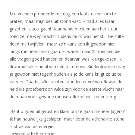
M’n vriendin probeerde me nog een laatste keer om te
praten, maar mijn besluit stond vast. Ik had alles klaar
gezet en ik zou gaan! Haar handen trilden aan het stuur
toen ze me weg bracht. Tijdens de rit was het stil. De stilte
deed me twijfelen, maar zo’n kans kon ik gewoon niet
langs me heen laten gaan. Er waren maar 22 mensen die
alle vragen goed hadden en daarvan was ik uitgekozen. Ik
droomde als kind al van een ruimtereis. Kinderdromen mag
je gewoon niet tegenhouden als je de kans krijgt ze uit te
voeren. Daarbij, alle kranten stonden er vol van. Ik was de
held die proefpersoon wilde zijn voor de eerste vlucht naar
de maan voor gewone mensen. Ik kon niet meer terug.
‘Bent u goed uitgerust en klaar om te gaan meneer Jagers?’
Ik had nauwelijks geslapen, maar door de adrenaline stond
ik strak van de energie.
‘Jazeker! Ik heb er zin in.’