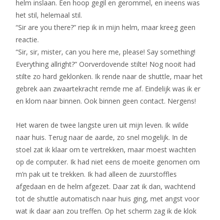
helm inslaan. Een hoop gegil en gerommel, en ineens was
het stil, helemaal stil.
“Sir are you there?” riep ik in mijn helm, maar kreeg geen
reactie.
“Sir, sir, mister, can you here me, please! Say something!
Everything allright?” Oorverdovende stilte! Nog nooit had
stilte zo hard geklonken. Ik rende naar de shuttle, maar het
gebrek aan zwaartekracht remde me af. Eindelijk was ik er
en klom naar binnen. Ook binnen geen contact. Nergens!
Het waren de twee langste uren uit mijn leven. Ik wilde
naar huis. Terug naar de aarde, zo snel mogelijk. In de
stoel zat ik klaar om te vertrekken, maar moest wachten
op de computer. Ik had niet eens de moeite genomen om
m’n pak uit te trekken. Ik had alleen de zuurstoffles
afgedaan en de helm afgezet. Daar zat ik dan, wachtend
tot de shuttle automatisch naar huis ging, met angst voor
wat ik daar aan zou treffen. Op het scherm zag ik de klok