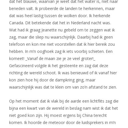
dat het blauwe, waarvan je weet dat het water is, niet naar
beneden valt. Ik probeerde de landen te herkennen, maar
dat was heel lastig tussen de wolken door. Ik herkende
Canada. Dit betekende dat het in Nederland nacht was.
Wat had ik graag Jeanette nu gebeld om te zeggen wat ik
zag, maar die sliep nu waarschijnlijk. Daarbij had ik geen
telefoon en kon me niet voorstellen dat ik hier bereik zou
hebben. In m’n ooghoek zag ik iets voorbij schieten. Een
komeet! _Vanaf de maan zie je ze veel groter!_
Gefascineerd volgde ik het gesteente en zag dat deze
richting de wereld schoot. Ik was benieuwd of ik vanaf hier
kon zien hoe hij door de dampkring ging, maar
waarschijnlijk was dat te klein om van zo’n afstand te zien.
Op het moment dat ik vlak bij de aarde een lichtflits zag die
bijna een kwart van de wereld in beslag nam wist ik dat het
niet goed kon zijn. Hij moest ergens bij China terecht
komen. Ik hoorde de meteoor door de luidsprekers in m’n