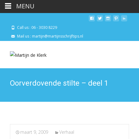
MENU
Call us : 06 - 3030 8229
Mail us : martijn@martijnsschrijftips.nl
Oorverdovende stilte – deel 1
maart 9, 2009
Verhaal