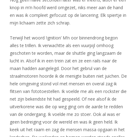
knop in m’n hoofd werd omgezet, niks meer aan de hand
en was ik compleet gefocust op de lancering. Elk spiertje in
mijn lichaam zette zich schrap.
Terwijl het woord ‘ignition’ M’n oor binnendrong begon
alles te trillen. Ik verwachtte als een vuurpijl omhoog
geschoten te worden, maar de shuttle ging langzaam de
lucht in. Alsof ik in een trein zat en ze een rails naar de
maan hadden aangelegd. Door het gebrul van de
straalmotoren hoorde ik de menigte buiten niet juichen. De
hele omgeving stond vol met mensen en overal zag ik
flitsen van fototoestellen. Ik voelde me als een rockster die
net zijn bekendste hit had gespeeld. Of nee alsof ik de
uitverkorene was die op weg ging om de aarde te redden
van de ondergang. Ik voelde me zo stoer. Ook al was er
geen bedreiging voor de wereld en was ik geen held. Ik
keek uit het raam en zag de mensen massa opgaan in het