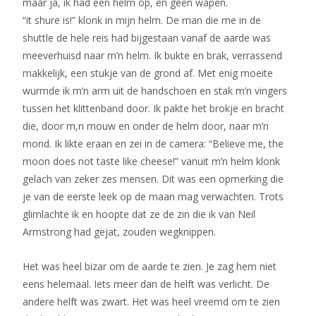
maar ja, ik had een helm op, en geen wapen.
“it shure is!” klonk in mijn helm. De man die me in de
shuttle de hele reis had bijgestaan vanaf de aarde was
meeverhuisd naar m’n helm. Ik bukte en brak, verrassend
makkelijk, een stukje van de grond af. Met enig moeite
wurmde ik m’n arm uit de handschoen en stak m’n vingers
tussen het klittenband door. Ik pakte het brokje en bracht
die, door m,n mouw en onder de helm door, naar m’n
mond. Ik likte eraan en zei in de camera: “Believe me, the
moon does not taste like cheese!” vanuit m’n helm klonk
gelach van zeker zes mensen. Dit was een opmerking die
je van de eerste leek op de maan mag verwachten. Trots
glimlachte ik en hoopte dat ze de zin die ik van Neil
Armstrong had gejat, zouden wegknippen.
Het was heel bizar om de aarde te zien. Je zag hem niet
eens helemaal. Iets meer dan de helft was verlicht. De
andere helft was zwart. Het was heel vreemd om te zien