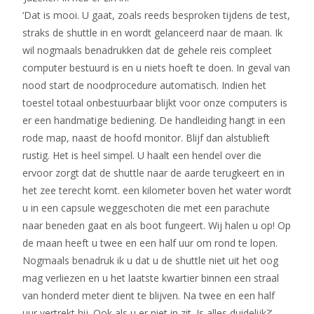
‘Dat is mooi. U gaat, zoals reeds besproken tijdens de test,
straks de shuttle in en wordt gelanceerd naar de maan. Ik
wil nogmaals benadrukken dat de gehele reis compleet
computer bestuurd is en u niets hoeft te doen. In geval van
nood start de noodprocedure automatisch. Indien het
toestel totaal onbestuurbaar blijkt voor onze computers is
er een handmatige bediening. De handleiding hangt in een
rode map, naast de hoofd monitor. Blijf dan alstublieft
rustig. Het is heel simpel. U haalt een hendel over die
ervoor zorgt dat de shuttle naar de aarde terugkeert en in
het zee terecht komt. een kilometer boven het water wordt
u in een capsule weggeschoten die met een parachute
naar beneden gaat en als boot fungeert. Wij halen u op! Op
de maan heeft u twee en een half uur om rond te lopen.
Nogmaals benadruk ik u dat u de shuttle niet uit het oog
mag verliezen en u het laatste kwartier binnen een straal
van honderd meter dient te blijven. Na twee en een half
uur vertrekt hij. Ook als u er niet in zit. Is alles duidelijk?’