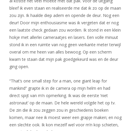
al kostte het veel moeite met dat pak. Voor de uitgang
bleef ik even staan en realiseerde me dat ik zo op de maan
zou zijn. Ik haalde diep adem en opende de deur. Nog een
deur! Door mijn enthousiasme was ik vergeten dat er nog
een laatste check gedaan zou worden. Ik stond in een klein
hokje met allerlei cameraatjes en lasers. Een volle minuut
stond ik in een ruimte van nog geen vierkante meter terwijl
overal om me heen van alles bewoog. Op een scherm
kwam te staan dat mijn pak goedgekeurd was en de deur
ging open.
“That’s one small step for a man, one giant leap for
mankind” grapte ik in de camera op mijn helm en had
direct spijt van m’n opmerking. Ik was de eerste ‘niet
astronaut’ op de maan. De hele wereld volgde het op tv.
De zin die ik zou zeggen zou in geschiedenis boeken
komen, maar nee ik moest weer een grapje maken; en nog
een slechte ook. Ik kon mezelf wel voor m’n kop schieten,