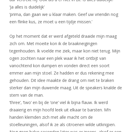
‘Ja alles is duidelijk’
‘prima, dan gaan we u klaar maken. Geef uw vriendin nog
een flinke kus, ze moet u een tijdje missen.’
Op het moment dat er werd afgeteld draaide mijn maag
zich om. Met moeite kon ik de braakneigingen
tegenhouden. Ik voelde me ziek, maar kon niet terug. Mijn
ogen zochten naar een plek waar ik het ontbijt van
vanochtend kon dumpen en vonden direct een soort
emmer aan mijn stoel. Ze hadden er dus rekening mee
gehouden. Dit idee maakte de drang om niet te braken
sterker dan mijn duwende maag. Uit de speakers knalde de
stem van de man.
‘three’, ‘two’ en bij de ‘one’ viel ik bijna flauw. Ik werd
draaierig en mijn hoofd leek uit elkaar te barsten. M’n
handen klemden zich met alle macht om de
stoelleuningen, alsof ik ze als citroenen wilde uitknijpen.
Nog geen halve seconden later was er ineens, alsof er een